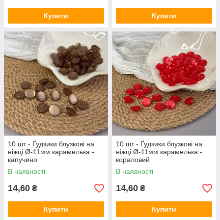
Купити
Купити
10 шт - Ґудзики блузкові на
10 шт - Ґудзики блузкові на
ніжці Ø-11мм карамелька -
ніжці Ø-11мм карамелька -
капучино
кораловий
В наявності
В наявності
14,60
14,60
₴
₴
Купити
Купити