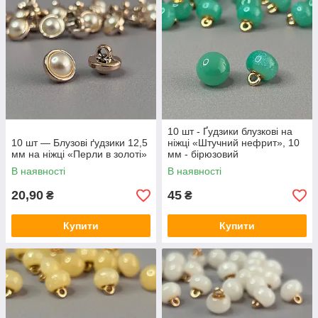
10 шт - Ґудзики блузкові на
10 шт — Блузові ґудзики 12,5
ніжці «Штучний нефрит», 10
мм на ніжці «Перли в золоті»
мм - бірюзовий
В наявності
В наявності
20,90
45
₴
₴
Купити
Купити