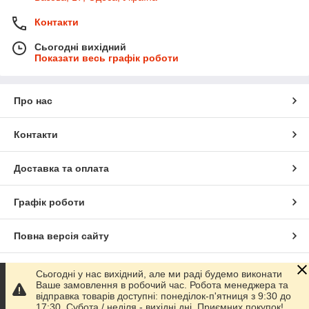
Контакти
Сьогодні вихідний
Показати весь графік роботи
Про нас
Контакти
Доставка та оплата
Графік роботи
Повна версія сайту
Сайт створено на маркетплейсі
Prom.ua
Сьогодні у нас вихідний, але ми раді будемо виконати
Ваше замовлення в робочий час. Робота менеджера та
відправка товарів доступні: понеділок-п'ятниця з 9:30 до
Політика конфіденційності
17:30. Субота / неділя - вихідні дні. Приємних покупок!