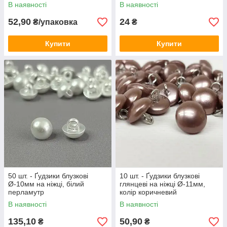
В наявності
В наявності
52,90
24
₴/упаковка
₴
Купити
Купити
50 шт. - Ґудзики блузкові
10 шт. - Ґудзики блузкові
Ø-10мм на ніжці, білий
глянцеві на ніжці Ø-11мм,
перламутр
колір коричневий
В наявності
В наявності
135,10
50,90
₴
₴