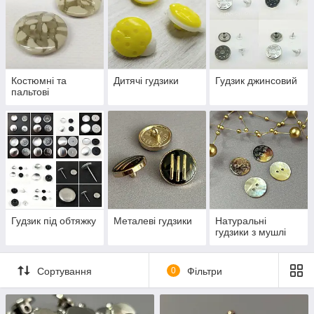
Костюмні та
Дитячі гудзики
Гудзик джинсовий
пальтові
Гудзик під обтяжку
Металеві гудзики
Натуральні
гудзики з мушлі
Сортування
0
Фільтри