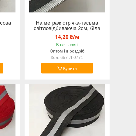
псова
На метраж стрічка-тасьма
світловідбиваюча 2см, біла
14,20 ₴/м
В наявності
Оптом і в роздріб
657-Л-0771
Купити