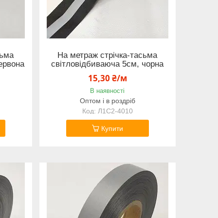
сьма
На метраж стрічка-тасьма
ервона
світловідбиваюча 5см, чорна
15,30 ₴/м
В наявності
Оптом і в роздріб
Л1С2-4010
Купити