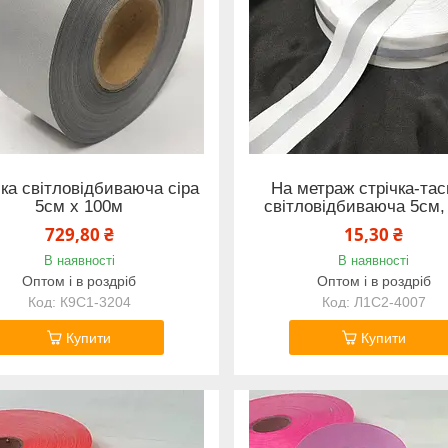
чка світловідбиваюча сіра
На метраж стрічка-та
5см х 100м
світловідбиваюча 5см,
729,80 ₴
15,30 ₴
В наявності
В наявності
Оптом і в роздріб
Оптом і в роздріб
К9С1-3204
Л1С2-4007
Купити
Купити