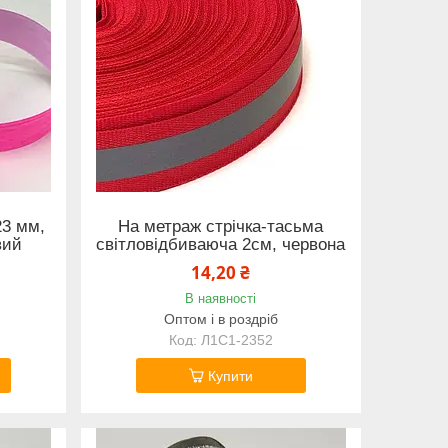
23 мм,
На метраж стрічка-тасьма
вий
світловідбиваюча 2см, червона
14,20 ₴
В наявності
Оптом і в роздріб
Л1С1-2352
Купити