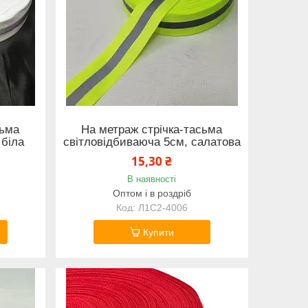
сьма
На метраж стрічка-тасьма
 біла
світловідбиваюча 5см, салатова
15,30 ₴
В наявності
Оптом і в роздріб
Л1С2-4006
Купити