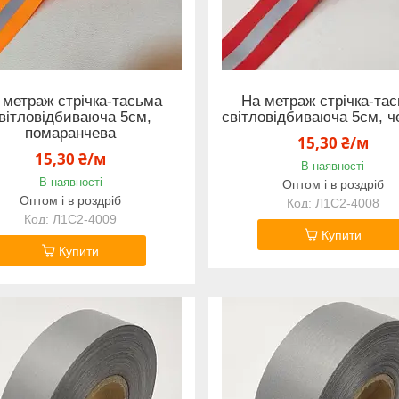
 метраж стрічка-тасьма
На метраж стрічка-та
вітловідбиваюча 5см,
світловідбиваюча 5см, ч
помаранчева
15,30 ₴/м
15,30 ₴/м
В наявності
В наявності
Оптом і в роздріб
Оптом і в роздріб
Л1С2-4008
Л1С2-4009
Купити
Купити