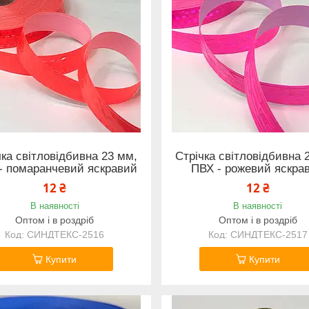
чка світловідбивна 23 мм,
Стрічка світловідбивна 
- помаранчевий яскравий
ПВХ - рожевий яскра
12 ₴
12 ₴
В наявності
В наявності
Оптом і в роздріб
Оптом і в роздріб
СИНДТЕКС-2516
СИНДТЕКС-2517
Купити
Купити