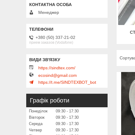
Менеджер
С
+380 (50) 337-21-02
прием заказов (Vodafone)
https://sindtex.com/
ecosind@gmail.com
https://t.me/SINDTEXBOT_bot
Графік роботи
Понеділок
09:30
17:30
Вівторок
09:30
17:30
Середа
09:30
17:30
Четвер
09:30
17:30