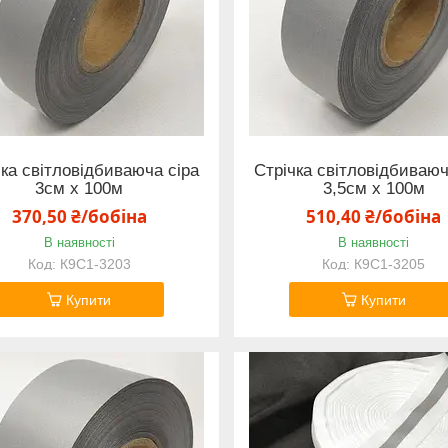
чка світловідбиваюча сіра
Стрічка світловідбиваюч
3см х 100м
3,5см х 100м
370,50 ₴/бобіна
510,40 ₴/бобіна
В наявності
В наявності
К9С1-3203
К9С1-3205
Купити
Купити