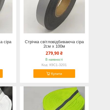
а сіра
Стрічка світловідбиваюча сіра
2см х 100м
279,90 ₴
В наявності
К9С1-3201
Купити