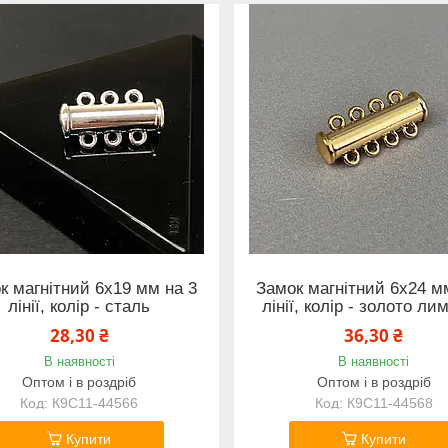
к магнітний 6х19 мм на 3
Замок магнітний 6х24 м
лінії, колір - сталь
лінії, колір - золото ли
28,30 ₴
36,30 ₴
В наявності
В наявності
Оптом і в роздріб
Оптом і в роздріб
К9С11-44566
К9С11-44568
Купити
Купити