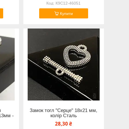
К9С12-46051
Купити
м
Замок тогл "Серце" 18х21 мм,
13мм -
колір Сталь
28,30 ₴