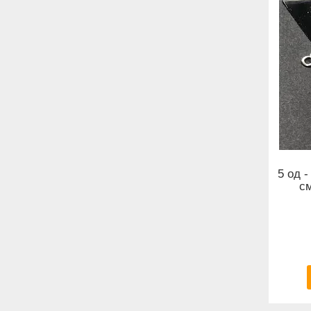
5 од 
см