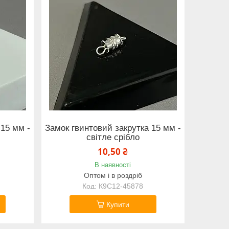
 15 мм -
Замок гвинтовий закрутка 15 мм -
світле срібло
10,50 ₴
В наявності
Оптом і в роздріб
К9С12-45878
Купити