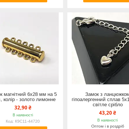
к магнітний 6х28 мм на 5
Замок з ланцюжко
й, колір - золото лимонне
гіпоалергенний сплав 5х
світле срібло
32,90 ₴
43,20 ₴
В наявності
В наявності
К9С11-44720
Оптом і в роздріб