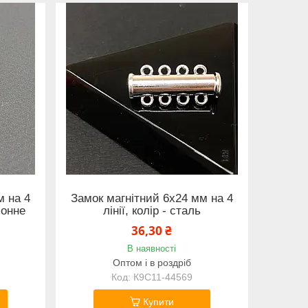
м на 4
Замок магнітний 6х24 мм на 4
монне
лінії, колір - сталь
36,30 ₴
В наявності
Оптом і в роздріб
К9С11-44569
Купити