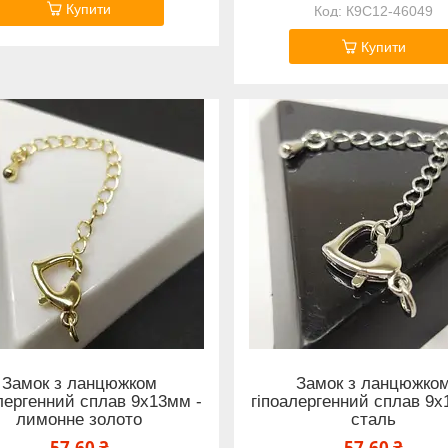
Купити
К9С12-46049
Купити
Замок з ланцюжком
Замок з ланцюжко
лергенний сплав 9х13мм -
гіпоалергенний сплав 9х
лимонне золото
сталь
57,60 ₴
57,60 ₴