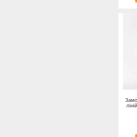
Замо
ліні