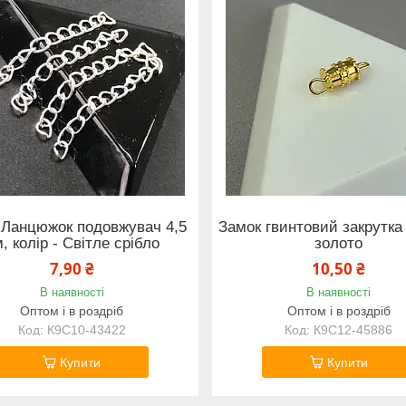
- Ланцюжок подовжувач 4,5
Замок гвинтовий закрутка
, колір - Світле срібло
золото
7,90 ₴
10,50 ₴
В наявності
В наявності
Оптом і в роздріб
Оптом і в роздріб
К9С10-43422
К9С12-45886
Купити
Купити