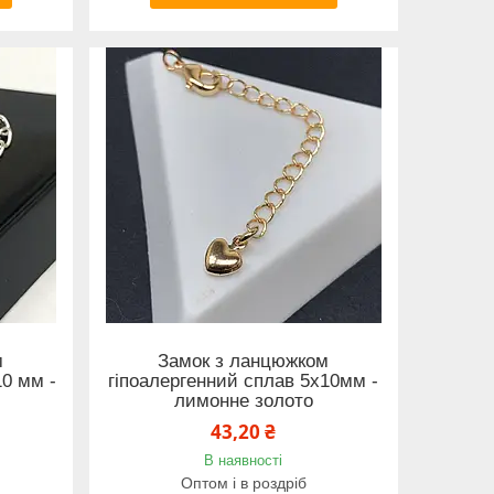
м
Замок з ланцюжком
10 мм -
гіпоалергенний сплав 5х10мм -
лимонне золото
43,20 ₴
В наявності
Оптом і в роздріб