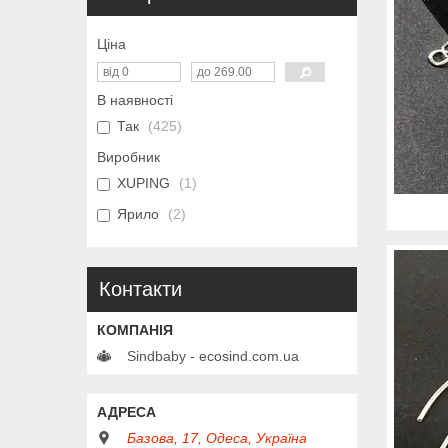
Ціна
В наявності
Так
425
Виробник
XUPING
1
Ярило
2
Контакти
Sindbaby - ecosind.com.ua
Базова, 17, Одеса, Україна