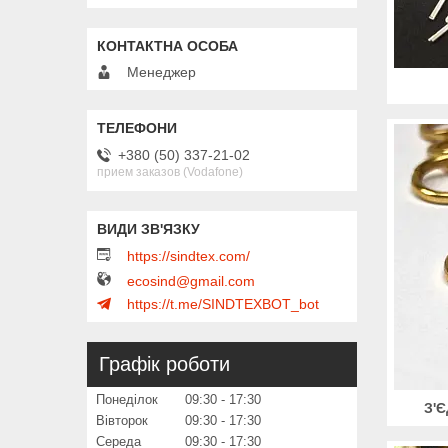
Менеджер
+380 (50) 337-21-02
прием заказов (Vodafone)
https://sindtex.com/
ecosind@gmail.com
https://t.me/SINDTEXBOT_bot
Графік роботи
Понеділок
09:30
17:30
З'
Вівторок
09:30
17:30
Середа
09:30
17:30