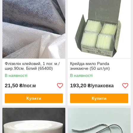
Флізелін клейовий, 1 пог. м./
Крейда-мило Panda
шир.90см. Білий (65400)
зникаюче (50 шт./уп)
В наявності
В наявності
21,50
193,20
₴/пог.м
₴/упаковка
Купити
Купити