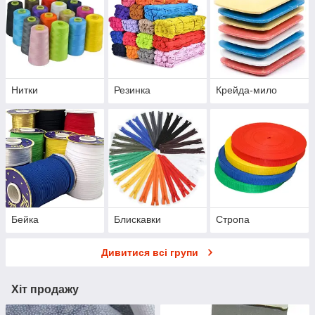
Нитки
Резинка
Крейда-мило
Бейка
Блискавки
Стропа
Дивитися всі групи
Хіт продажу