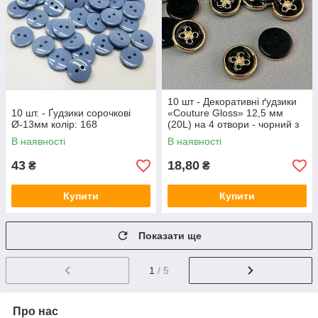
10 шт - Декоративні ґудзики
10 шт. - Ґудзики сорочкові
«Couture Gloss» 12,5 мм
Ø-13мм колір: 168
(20L) на 4 отвори - чорний з
золотом
В наявності
В наявності
43
18,80
₴
₴
Купити
Купити
Показати ще
1
/ 5
Про нас