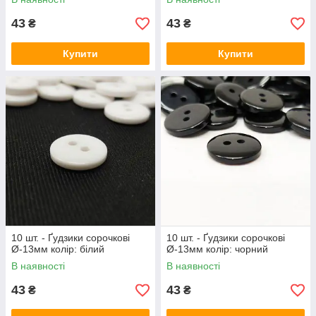
43
43
₴
₴
Купити
Купити
10 шт. - Ґудзики сорочкові
10 шт. - Ґудзики сорочкові
Ø-13мм колір: білий
Ø-13мм колір: чорний
В наявності
В наявності
43
43
₴
₴