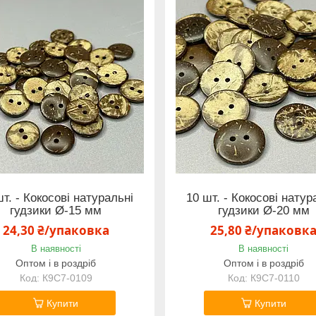
шт. - Кокосові натуральні
10 шт. - Кокосові натур
гудзики Ø-15 мм
гудзики Ø-20 мм
24,30 ₴/упаковка
25,80 ₴/упаковк
В наявності
В наявності
Оптом і в роздріб
Оптом і в роздріб
К9С7-0109
К9С7-0110
Купити
Купити