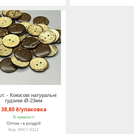
шт. - Кокосові натуральні
гудзики Ø-23мм
38,80 ₴/упаковка
В наявності
Оптом і в роздріб
К9С7-0112