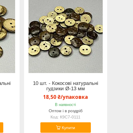
альні
10 шт. - Кокосові натуральні
гудзики Ø-13 мм
а
18,50 ₴/упаковка
В наявності
Оптом і в роздріб
К9С7-0111
Купити