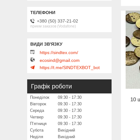
+380 (50) 337-21-02
прием заказов (Vodafone)
https://sindtex.com/
ecosind@gmail.com
https://t.me/SINDTEXBOT_bot
Графік роботи
Понеділок
09:30
17:30
10 
Вівторок
09:30
17:30
Середа
09:30
17:30
Четвер
09:30
17:30
Пʼятниця
09:30
17:30
Субота
Вихідний
Неділя
Вихідний