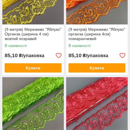
(9 метрів) Мереживо "Яблуко"
(9 метрів) Мереживо "Яблуко"
Органза (ширина 4 см)
органза (ширина 4см)
жовтий яскравий
помаранчевий
В наявності
В наявності
85,10
85,10
₴/упаковка
₴/упаковка
Купити
Купити