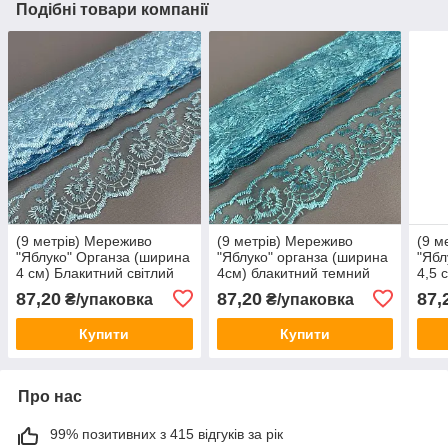
Подібні товари компанії
(9 метрів) Мереживо
(9 метрів) Мереживо
(9 м
"Яблуко" Органза (ширина
"Яблуко" органза (ширина
"Ябл
4 см) Блакитний світлий
4см) блакитний темний
4,5 
87,20
87,20
87,
₴/упаковка
₴/упаковка
Купити
Купити
Про нас
99% позитивних з 415 відгуків за рік