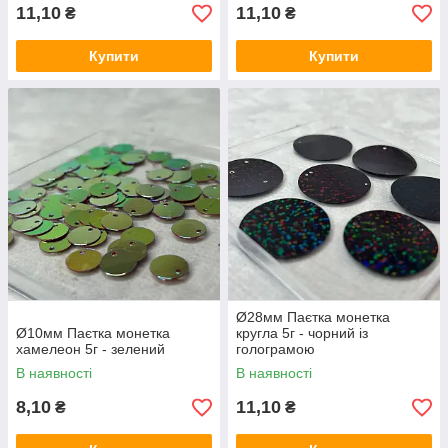
11,10
11,10
₴
₴
Купити
Купити
Ø28мм Паєтка монетка
Ø10мм Паєтка монетка
кругла 5г - чорний із
хамелеон 5г - зелений
голограмою
В наявності
В наявності
8,10
11,10
₴
₴