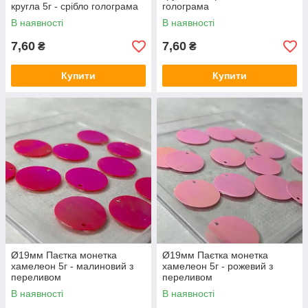
кругла 5г - срібло голограма
голограма
В наявності
В наявності
7,60
7,60
₴
₴
Купити
Купити
Ø19мм Паєтка монетка
Ø19мм Паєтка монетка
хамелеон 5г - малиновий з
хамелеон 5г - рожевий з
переливом
переливом
В наявності
В наявності