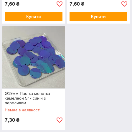
7,60
7,60
₴
₴
Купити
Купити
Ø19мм Паєтка монетка
хамелеон 5г - синій з
переливом
Немає в наявності
7,30
₴