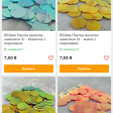
Ø16мм Паєтка монетка
Ø16мм Паєтка монетка
хамелеон 5г - блакитна з
хамелеон 5г - жовта з
переливом
переливом
В наявності
В наявності
7,60
7,60
₴
₴
Купити
Купити