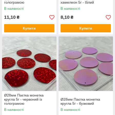
голограмою
хамелеон 5г - білий
В наявності
В наявності
11,10
8,10
₴
₴
Купити
Купити
Ø28мм Паєтка монетка
кругла 5г - червоний із
Ø28мм Паєтка монетка
голограмою
кругла 5г - бузковий
В наявності
В наявності