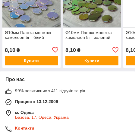
Ø10мм Паєтка монетка
Ø10мм Паєтка монетка
Ø10
хамелеон 5г - білий
хамелеон 5г - зелений
хаме
8,10
8,10
8,1
₴
₴
Купити
Купити
Про нас
99% позитивних з 411 відгуків за рік
Працює з 13.12.2009
м. Одеса
Базова, 17, Одеса, Україна
Контакти