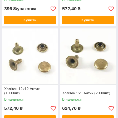
396
572,40
₴/упаковка
₴
Купити
Купити
Холітен 12x12 Антик
(1000шт)
Холітен 9х9 Антик (2000шт.)
В наявності
В наявності
572,40
624,70
₴
₴