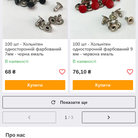
100 шт - Хольнітен
100 шт - Хольнітен
односторонній фарбований
односторонній фарбований 9
7мм - чорна емаль
мм - червона емаль
В наявності
В наявності
68
76,10
₴
₴
Купити
Купити
Показати ще
1
/ 3
Про нас