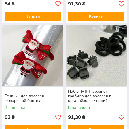
54
91,30
₴
₴
Купити
Купити
Набір "МІНІ" резинок і
Резинки для волосся
крабиків для волосся в
Новорічний бантик
органайзері - чорний
В наявності
В наявності
63
91,30
₴
₴