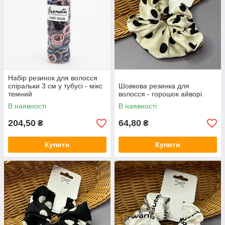
Набір резинок для волосся
спіральки 3 см у тубусі - мікс
Шовкова резинка для
темний
волосся - горошок айворі
В наявності
В наявності
204,50
64,80
₴
₴
Купити
Купити