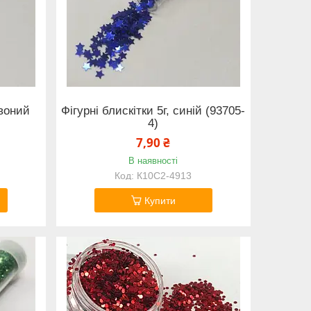
рвоний
Фігурні блискітки 5г, синій (93705-
4)
7,90 ₴
В наявності
К10С2-4913
Купити