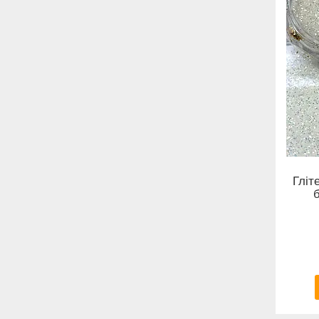
Гліт
б