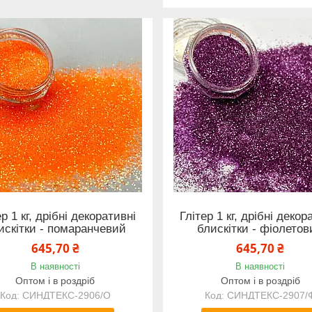
ер 1 кг, дрібні декоративні
Глітер 1 кг, дрібні декор
искітки - помаранчевий
блискітки - фіолето
645,70 ₴
645,70 ₴
В наявності
В наявності
Оптом і в роздріб
Оптом і в роздріб
СИНДТЕКС-2906/О
СИНДТЕКС-2907/