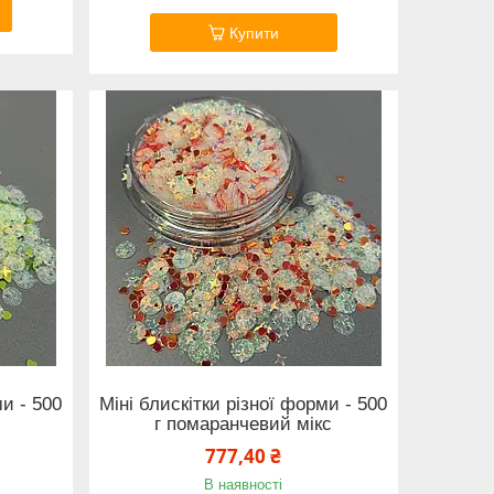
Купити
ми - 500
Міні блискітки різної форми - 500
г помаранчевий мікс
777,40 ₴
В наявності