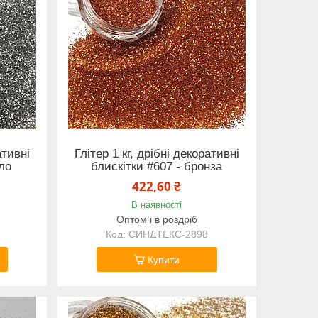
ативні
Глітер 1 кг, дрібні декоративні
бло
блискітки #607 - бронза
422,60 ₴
В наявності
Оптом і в роздріб
СИНДТЕКС-2898
Купити