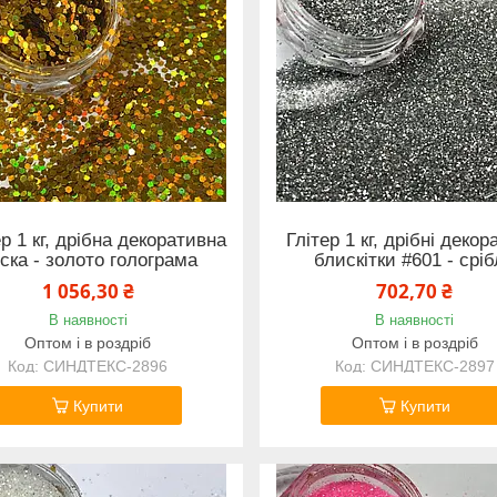
ер 1 кг, дрібна декоративна
Глітер 1 кг, дрібні декор
ска - золото голограма
блискітки #601 - срі
1 056,30 ₴
702,70 ₴
В наявності
В наявності
Оптом і в роздріб
Оптом і в роздріб
СИНДТЕКС-2896
СИНДТЕКС-2897
Купити
Купити