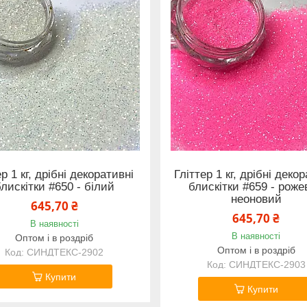
ер 1 кг, дрібні декоративні
Гліттер 1 кг, дрібні деко
лискітки #650 - білий
блискітки #659 - рож
неоновий
645,70 ₴
645,70 ₴
В наявності
В наявності
Оптом і в роздріб
Оптом і в роздріб
СИНДТЕКС-2902
СИНДТЕКС-2903
Купити
Купити