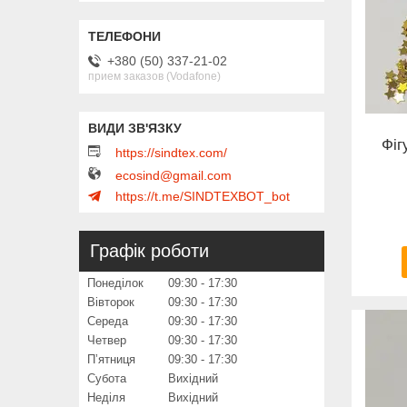
+380 (50) 337-21-02
прием заказов (Vodafone)
Фіг
https://sindtex.com/
ecosind@gmail.com
https://t.me/SINDTEXBOT_bot
Графік роботи
Понеділок
09:30
17:30
Вівторок
09:30
17:30
Середа
09:30
17:30
Четвер
09:30
17:30
Пʼятниця
09:30
17:30
Субота
Вихідний
Неділя
Вихідний