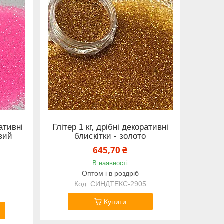
ративні
Глітер 1 кг, дрібні декоративні
евий
блискітки - золото
645,70 ₴
В наявності
Оптом і в роздріб
СИНДТЕКС-2905
Купити