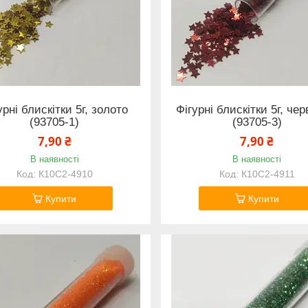
урні блискітки 5г, золото
Фігурні блискітки 5г, че
(93705-1)
(93705-3)
7,90 ₴
7,90 ₴
В наявності
В наявності
К10С2-4910
К10С2-4911
Купити
Купити