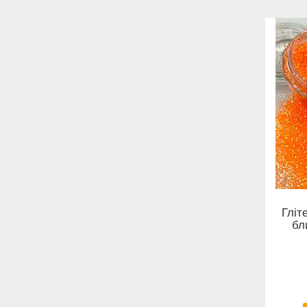
Гліт
бл