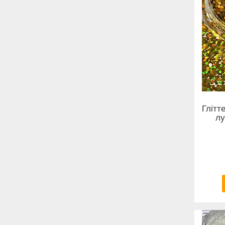
Глітт
лу