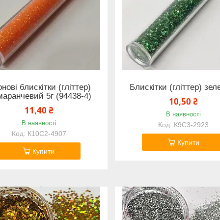
нові блискітки (гліттер)
Блискітки (гліттер) зеле
аранчевий 5г (94438-4)
10,50 ₴
11,40 ₴
В наявності
В наявності
К9С3-2923
К10С2-4907
Купити
Купити