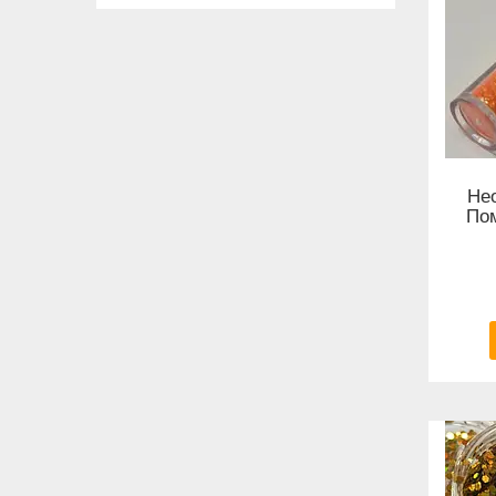
Нео
Пом