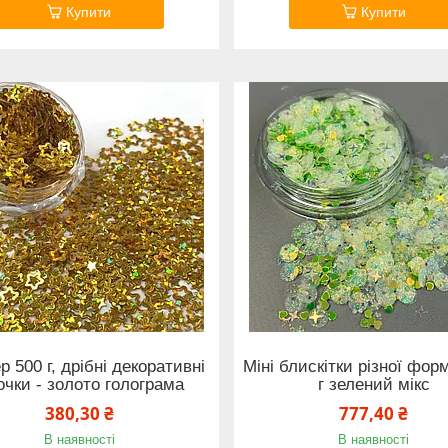
Купити
Купити
р 500 г, дрібні декоративні
Міні блискітки різної фор
очки - золото голограма
г зелений мікс
380,30 ₴
777,40 ₴
В наявності
В наявності