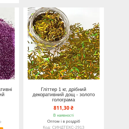
ативні
Гліттер 1 кг, дрібний
вий
декоративний дощ - золото
голограма
811,30 ₴
В наявності
Оптом і в роздріб
Ф
СИНДТЕКС-2913