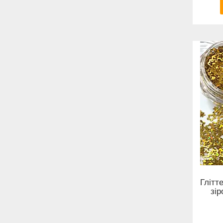
Глітте
зір