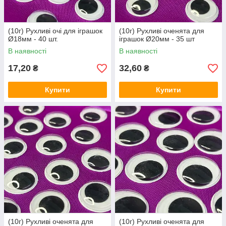
(10г) Рухливі очі для іграшок
(10г) Рухливі оченята для
Ø18мм - 40 шт.
іграшок Ø20мм - 35 шт
В наявності
В наявності
17,20
32,60
₴
₴
Купити
Купити
(10г) Рухливі оченята для
(10г) Рухливі оченята для