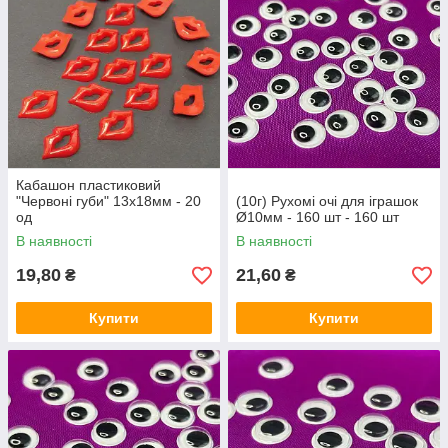
Кабашон пластиковий
"Червоні губи" 13х18мм - 20
(10г) Рухомі очі для іграшок
од
Ø10мм - 160 шт - 160 шт
В наявності
В наявності
19,80
21,60
₴
₴
Купити
Купити