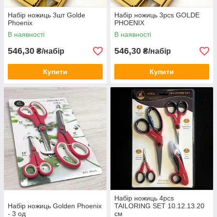
Набір ножиць 3шт Golde
Набір ножиць 3pcs GOLDE
Phoenix
PHOENIX
В наявності
В наявності
546,30
546,30
₴/набір
₴/набір
Купити
Купити
Набір ножиць 4pcs
Набір ножиць Golden Phoenix
TAILORING SET 10.12.13.20
- 3 од
см