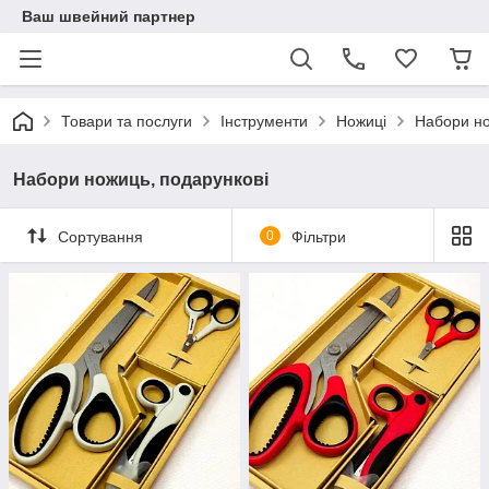
Ваш швейний партнер
Товари та послуги
Інструменти
Ножиці
Набори но
Набори ножиць, подарункові
Сортування
0
Фільтри