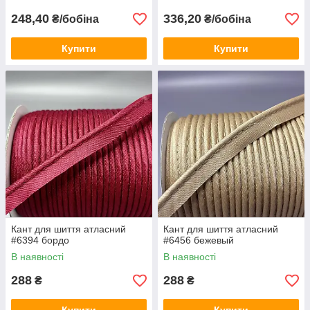
248,40
336,20
₴/бобіна
₴/бобіна
Купити
Купити
Кант для шиття атласний
Кант для шиття атласний
#6394 бордо
#6456 бежевый
В наявності
В наявності
288
288
₴
₴