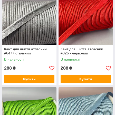
Кант для шиття атласний
Кант для шиття атласний
#6477 стальний
#026 - червоний
В наявності
В наявності
288
288
₴
₴
Купити
Купити