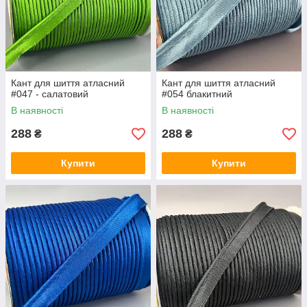
Кант для шиття атласний
Кант для шиття атласний
#047 - салатовий
#054 блакитний
В наявності
В наявності
288
288
₴
₴
Купити
Купити