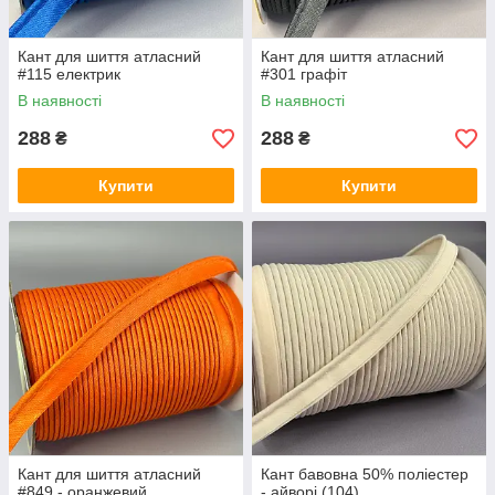
Кант для шиття атласний
Кант для шиття атласний
#115 електрик
#301 графіт
В наявності
В наявності
288
288
₴
₴
Купити
Купити
Кант для шиття атласний
Кант бавовна 50% поліестер
#849 - оранжевий
- айворі (104)