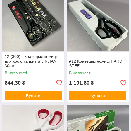
12 (300) - Кравецькі ножиці
для крою та шиття JINJIAN
#12 Кравецькі ножиці HARD
30см
STEEL
В наявності
В наявності
844,30
1 191,80
₴
₴
Купити
Купити