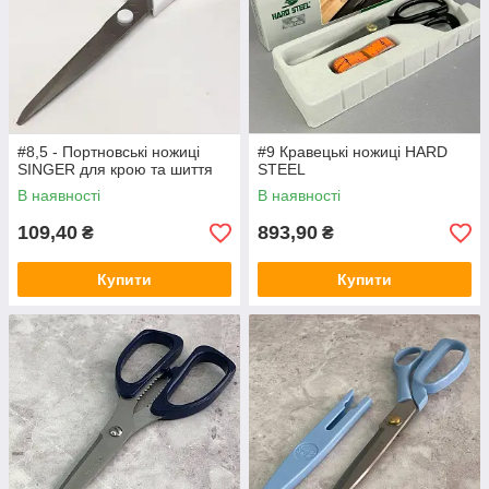
#8,5 - Портновські ножиці
#9 Кравецькі ножиці HARD
SINGER для крою та шиття
STEEL
В наявності
В наявності
109,40
893,90
₴
₴
Купити
Купити