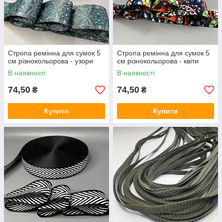
Стропа ремінна для сумок 5
Стропа ремінна для сумок 5
см різнокольорова - узори
см різнокольорова - квіти
В наявності
В наявності
74,50
74,50
₴
₴
Купити
Купити