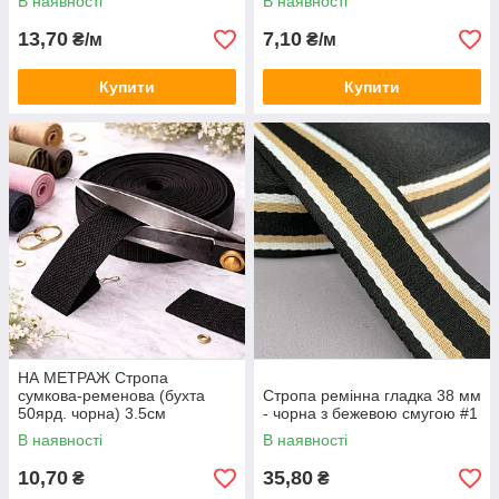
В наявності
В наявності
13,70
7,10
₴/м
₴/м
Купити
Купити
НА МЕТРАЖ Стропа
сумкова-ременова (бухта
Стропа ремінна гладка 38 мм
50ярд. чорна) 3.5см
- чорна з бежевою смугою #1
В наявності
В наявності
10,70
35,80
₴
₴