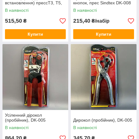
встановлення) прессТ3, Т5,
кнопок, прес Sindtex DK-008
Т8
В наявності
В наявності
515,50
215,40
₴
₴/набір
Купити
Купити
Усіленний дірокол
(пробійник), DK-005
Дирокол (пробійник), DK-005
В наявності
В наявності
864,20
345,70
₴
₴