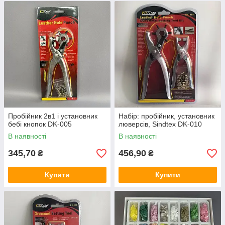
Пробійник 2в1 і установник
Набір: пробійник, установник
бебі кнопок DK-005
люверсів, Sindtex DK-010
В наявності
В наявності
345,70
456,90
₴
₴
Купити
Купити