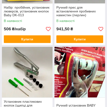
Набір: пробійник, установник
Ручний прес для
люверсів, установник кнопок
встановлення пробивних
Baby DK-013
намистин (перлин)
В наявності
В наявності
506
941,50
₴/набір
₴
Купити
Купити
Установник пластикових
кнопок (щипці для
Ручний установник BABY