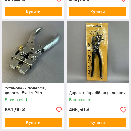
Купити
Купити
Установник люверсів,
дирокол Eyelet Plier
Дирокол (пробійник) - чорний
В наявності
В наявності
681,90
466,50
₴
₴
Купити
Купити