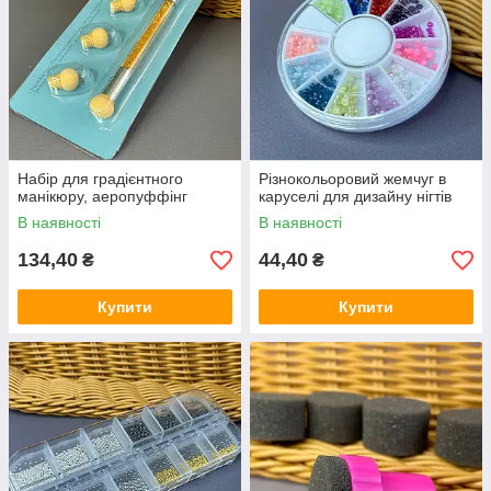
Набір для градієнтного
Різнокольоровий жемчуг в
манікюру, аеропуффінг
каруселі для дизайну нігтів
В наявності
В наявності
134,40
44,40
₴
₴
Купити
Купити