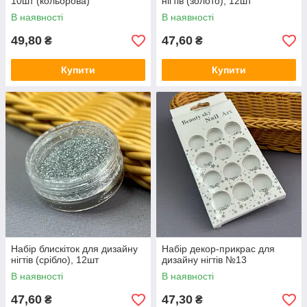
10шт (кольорова)
нігтів (золото), 12шт
В наявності
В наявності
49,80
47,60
₴
₴
Купити
Купити
Набір блискіток для дизайну
Набір декор-прикрас для
нігтів (срібло), 12шт
дизайну нігтів №13
В наявності
В наявності
47,60
47,30
₴
₴