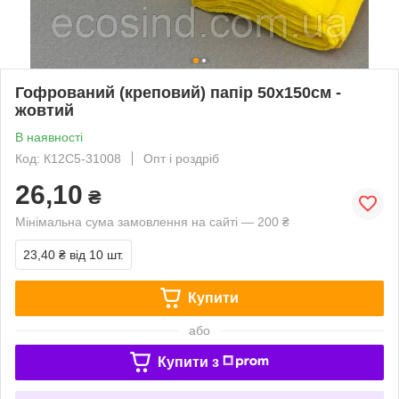
Гофрований (креповий) папір 50х150см -
жовтий
В наявності
Код: К12С5-31008
Опт і роздріб
26,10
₴
Мінімальна сума замовлення на сайті — 200 ₴
23,40 ₴
від 10 шт.
Купити
або
Купити з