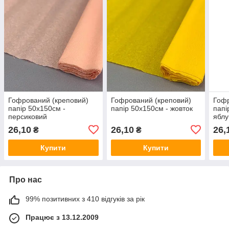
Гофрований (креповий)
Гофрований (креповий)
Гофр
папір 50х150см -
папір 50х150см - жовток
папі
персиковий
яблу
26,10
26,10
26,
₴
₴
Купити
Купити
Про нас
99% позитивних з 410 відгуків за рік
Працює з 13.12.2009