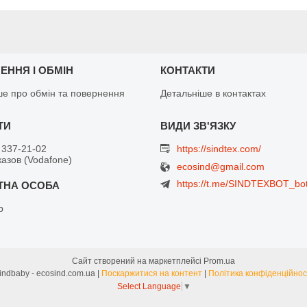
ЕННЯ І ОБМІН
КОНТАКТИ
ше про обмін та повернення
Детальніше в контактах
 337-21-02
https://sindtex.com/
азов (Vodafone)
ecosind@gmail.com
https://t.me/SINDTEXBOT_bo
р
Сайт створений на маркетплейсі
Prom.ua
Sindbaby - ecosind.com.ua |
Поскаржитися на контент
|
Політика конфіденційнос
Select Language
▼