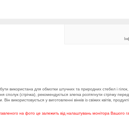
Ін
е бути використана для обмотки штучних та природних стебел і гілок, 
ня сполук (стрічка), рекомендується злегка розтягнути стрічку перед
 Він використовується у виготовленні вінків із свіжих квітів, продукт
дставленого на фото це залежить від налаштувань монітора Вашого г