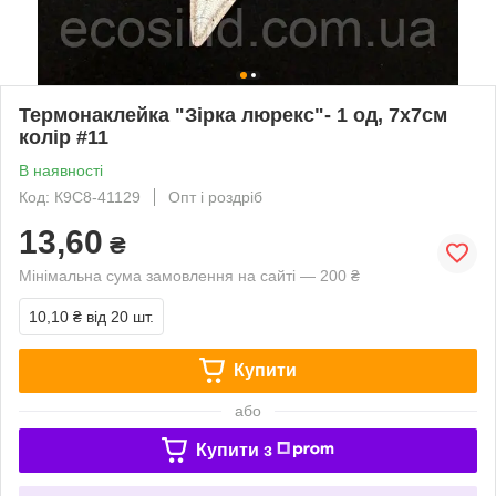
Термонаклейка "Зірка люрекс"- 1 од, 7х7см
колір #11
В наявності
Код: К9С8-41129
Опт і роздріб
13,60
₴
Мінімальна сума замовлення на сайті — 200 ₴
10,10 ₴
від 20 шт.
Купити
або
Купити з