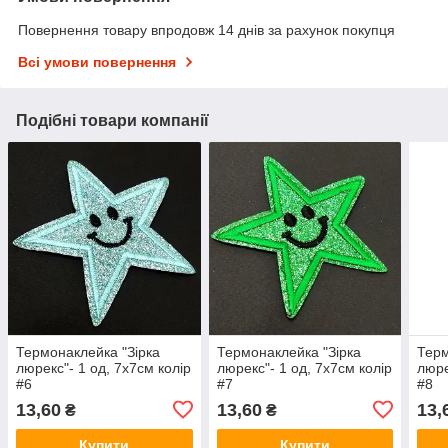
Повернення товару впродовж 14 днів за рахунок покупця
Всі умови повернення
Подібні товари компанії
Термонаклейка "Зірка
Термонаклейка "Зірка
Терм
люрекс"- 1 од, 7х7см колір
люрекс"- 1 од, 7х7см колір
люре
#6
#7
#8
13,60
13,60
13,
₴
₴
Купити
Купити