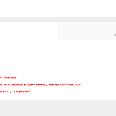
Ін
х кольорів!
е упакований в одну велику заводську упаковку.
аними упаковками!