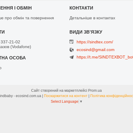
ЕННЯ І ОБМІН
КОНТАКТИ
ше про обмін та повернення
Детальніше в контактах
 337-21-02
https://sindtex.com/
азов (Vodafone)
ecosind@gmail.com
https://t.me/SINDTEXBOT_bo
р
Сайт створений на маркетплейсі
Prom.ua
Sindbaby - ecosind.com.ua |
Поскаржитися на контент
|
Політика конфіденційнос
Select Language
▼