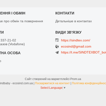
ЕННЯ І ОБМІН
КОНТАКТИ
ше про обмін та повернення
Детальніше в контактах
 337-21-02
https://sindtex.com/
азов (Vodafone)
ecosind@gmail.com
https://t.me/SINDTEXBOT_bo
р
Сайт створений на маркетплейсі
Prom.ua
Sindbaby - ecosind.com.ua |
Поскаржитися на контент
|
Політика конфіденційнос
Select Language
▼