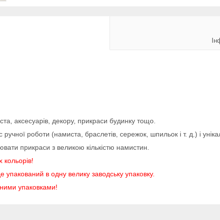
Ін
та, аксесуарів, декору, прикраси будинку тощо.
учної роботи (намиста, браслетів, сережок, шпильок і т. д.) і уніка
ювати прикраси з великою кількістю намистин.
х кольорів!
е упакований в одну велику заводську упаковку.
аними упаковками!