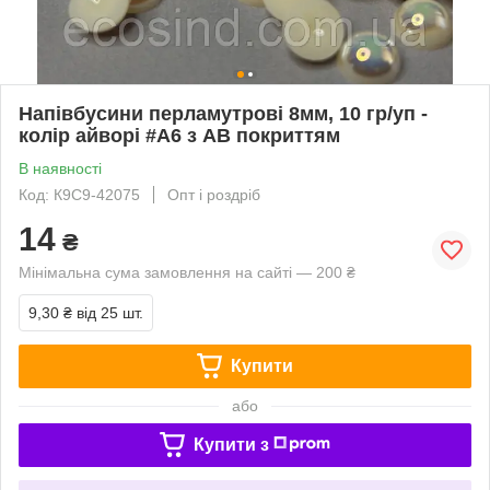
Напівбусини перламутрові 8мм, 10 гр/уп -
колір айворі #А6 з АВ покриттям
В наявності
Код: К9С9-42075
Опт і роздріб
14
₴
Мінімальна сума замовлення на сайті — 200 ₴
9,30 ₴
від 25 шт.
Купити
або
Купити з