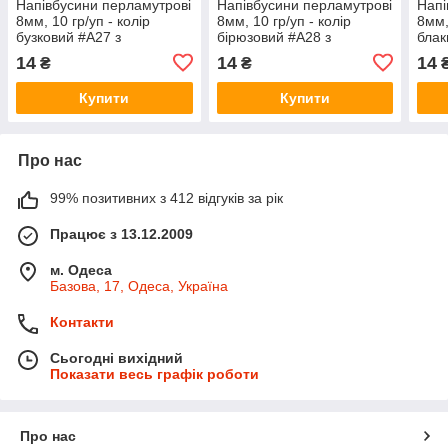
Напівбусини перламутрові
Напівбусини перламутрові
Напі
8мм, 10 гр/уп - колір
8мм, 10 гр/уп - колір
8мм,
бузковий #А27 з
бірюзовий #А28 з
блак
покриттям АВ
покриттям АВ
покр
14
14
14
₴
₴
Купити
Купити
Про нас
99% позитивних з 412 відгуків за рік
Працює з 13.12.2009
м. Одеса
Базова, 17, Одеса, Україна
Контакти
Сьогодні вихідний
Показати весь графік роботи
Про нас