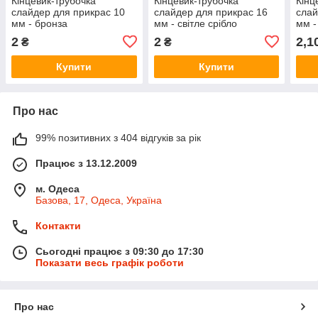
Кінцевик-трубочка
Кінцевик-трубочка
Кінц
слайдер для прикрас 10
слайдер для прикрас 16
слай
мм - бронза
мм - світле срібло
мм -
2
2
2,1
₴
₴
Купити
Купити
Про нас
99% позитивних з 404 відгуків за рік
Працює з 13.12.2009
м. Одеса
Базова, 17, Одеса, Україна
Контакти
Сьогодні працює з 09:30 до 17:30
Показати весь графік роботи
Про нас