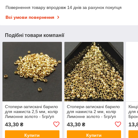
Повернення товару впродовж 14 днів за рахунок покупця
Всі умови повернення
Подібні товари компанії
Стопери-затискачі барило
Стопери-затискачі барило
Кінц
для намиста 2,5 мм, колір
для намиста 2 мм, колір
для 
Лимонне золото - 5гр/уп
Лимонне золото - 5гр/уп
Брон
43,30
43,30
13,
₴
₴
Купити
Купити