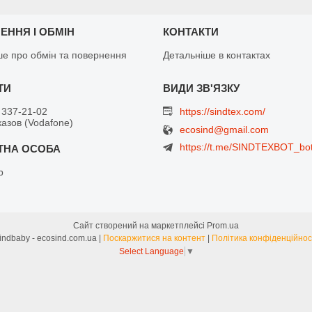
ЕННЯ І ОБМІН
КОНТАКТИ
ше про обмін та повернення
Детальніше в контактах
 337-21-02
https://sindtex.com/
азов (Vodafone)
ecosind@gmail.com
https://t.me/SINDTEXBOT_bo
р
Сайт створений на маркетплейсі
Prom.ua
Sindbaby - ecosind.com.ua |
Поскаржитися на контент
|
Політика конфіденційнос
Select Language
▼