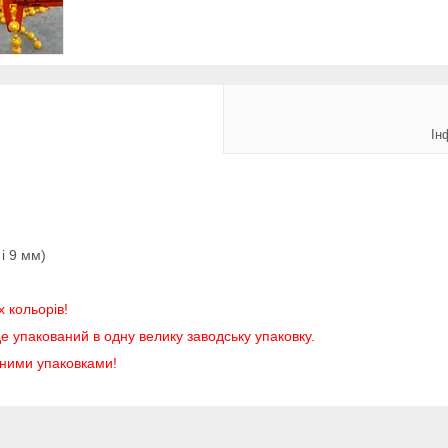
Ін
і 9 мм)
х кольорів!
е упакований в одну велику заводську упаковку.
аними упаковками!