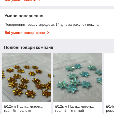
Умови повернення
Повернення товару впродовж 14 днів за рахунок покупця
Всі умови повернення
Подібні товари компанії
Ø12мм Паєтка квіточка
Ø12мм Паєтка квіточка
Ø14м
грані 5г - золото
грані 5г - м'ятний
рома