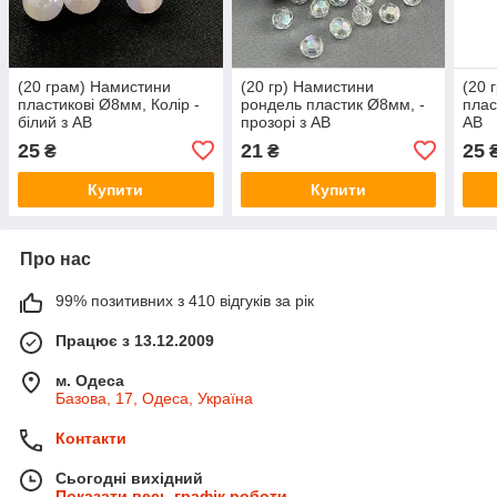
(20 грам) Намистини
(20 гр) Намистини
(20 
пластикові Ø8мм, Колір -
рондель пластик Ø8мм, -
плас
білий з АВ
прозорі з АВ
АВ
25
21
25
₴
₴
Купити
Купити
Про нас
99% позитивних з 410 відгуків за рік
Працює з 13.12.2009
м. Одеса
Базова, 17, Одеса, Україна
Контакти
Сьогодні вихідний
Показати весь графік роботи