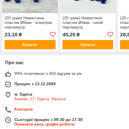
(20 грам) Намистини
(20 грам) Намистини
(20 
пластик Ø6мм - електрик
пластик Ø4мм - синій
плас
перламутр
перламутр
пер
23,10
45,20
28,
₴
₴
Купити
Купити
Про нас
99% позитивних з 404 відгуків за рік
Працює з 13.12.2009
м. Одеса
Базова, 17, Одеса, Україна
Контакти
Сьогодні працює з 09:30 до 17:30
Показати весь графік роботи