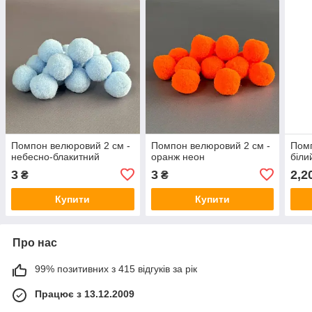
Помпон велюровий 2 см -
Помпон велюровий 2 см -
Помп
небесно-блакитний
оранж неон
біли
3
3
2,2
₴
₴
Купити
Купити
Про нас
99% позитивних з 415 відгуків за рік
Працює з 13.12.2009