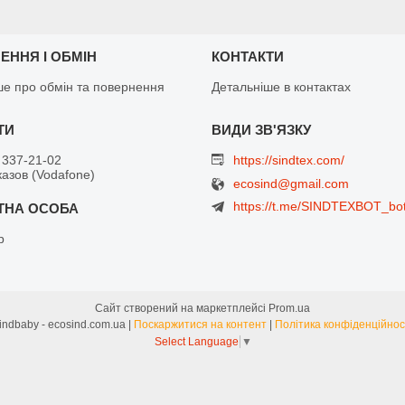
ЕННЯ І ОБМІН
КОНТАКТИ
ше про обмін та повернення
Детальніше в контактах
 337-21-02
https://sindtex.com/
азов (Vodafone)
ecosind@gmail.com
https://t.me/SINDTEXBOT_bo
р
Сайт створений на маркетплейсі
Prom.ua
Sindbaby - ecosind.com.ua |
Поскаржитися на контент
|
Політика конфіденційнос
Select Language
▼