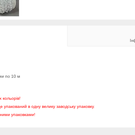
Ін
ми по 10 м
х кольорів!
е упакований в одну велику заводську упаковку.
аними упаковками!