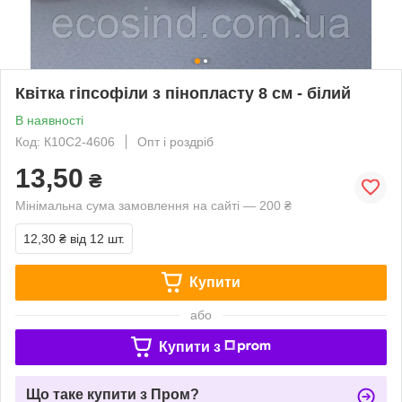
Квітка гіпсофіли з пінопласту 8 см - білий
В наявності
Код: К10С2-4606
Опт і роздріб
13,50
₴
Мінімальна сума замовлення на сайті — 200 ₴
12,30 ₴
від 12 шт.
Купити
або
Купити з
Що таке купити з Пром?