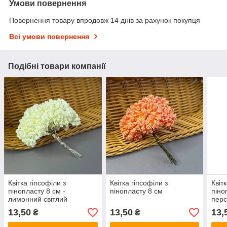
Умови повернення
Повернення товару впродовж 14 днів за рахунок покупця
Всі умови повернення
Подібні товари компанії
Квітка гіпсофіли з
Квітка гіпсофіли з
Квіт
пінопласту 8 см -
пінопласту 8 см
піно
лимонний світлий
перс
13,50
13,50
13,
₴
₴