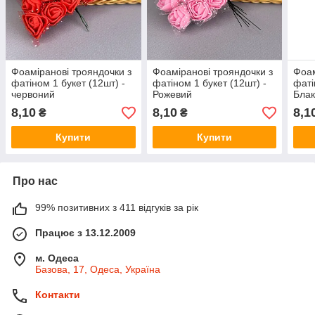
Фоаміранові трояндочки з
Фоаміранові трояндочки з
Фоам
фатіном 1 букет (12шт) -
фатіном 1 букет (12шт) -
фаті
червоний
Рожевий
Блак
8,10
8,10
8,1
₴
₴
Купити
Купити
Про нас
99% позитивних з 411 відгуків за рік
Працює з 13.12.2009
м. Одеса
Базова, 17, Одеса, Україна
Контакти