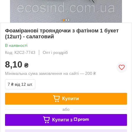
Фоаміранові трояндочки з фатіном 1 букет
(12шт) - салатовий
В наявності
Код: К2С2-7743
Опт і роздріб
8,10
₴
Мінімальна сума замовлення на сайті — 200 ₴
7 ₴
від 12 шт.
Купити
або
Купити з