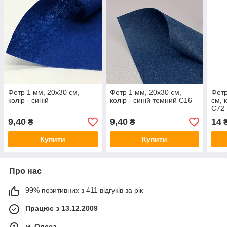
Фетр 1 мм, 20х30 см,
Фетр 1 мм, 20х30 см,
Фетр
колір - синій
колір - синій темний С16
см, 
С72
9,40
9,40
14
₴
₴
Купити
Купити
Про нас
99% позитивних з 411 відгуків за рік
Працює з 13.12.2009
м. Одеса