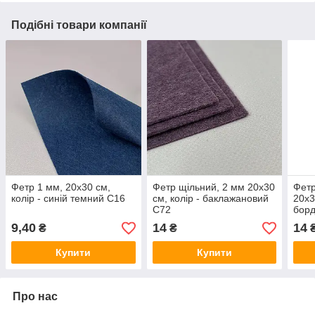
Подібні товари компанії
Фетр 1 мм, 20х30 см,
Фетр щільний, 2 мм 20х30
Фетр
колір - синій темний С16
см, колір - баклажановий
20х3
С72
бор
9,40
14
14
₴
₴
Купити
Купити
Про нас