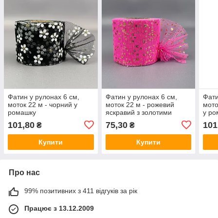
Фатин у рулонах 6 см,
Фатин у рулонах 6 см,
Фати
моток 22 м - чорний у
моток 22 м - рожевий
мото
ромашку
яскравий з золотими
у ро
зірками
101,80
75,30
101
₴
₴
Купити
Купити
Про нас
99% позитивних з 411 відгуків за рік
Працює з 13.12.2009