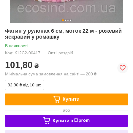
Фатин у рулонах 6 см, моток 22 м - рожевий
яскравий у ромашку
В наявності
Код: К12С2-00417
Опт і роздріб
101,80
₴
Мінімальна сума замовлення на сайті — 200 ₴
92,90 ₴
від 10 шт.
Купити
або
Купити з