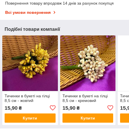
Повернення товару впродовж 14 днів за рахунок покупця
Всі умови повернення
Подібні товари компанії
Тичинки в букеті на гілці
Тичинки в букеті на гілці
Тичи
8,5 см - жовтий
8,5 см - кремовий
8,5 
15,90
15,90
15,
₴
₴
Купити
Купити