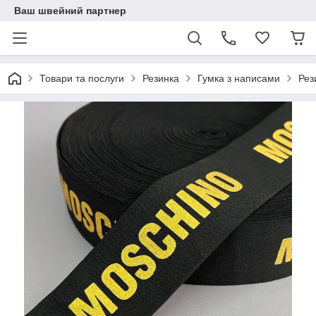
Ваш швейний партнер
Товари та послуги
Резинка
Гумка з написами
Рез