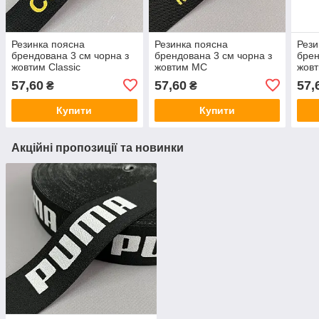
Резинка поясна
Резинка поясна
Рези
брендована 3 см чорна з
брендована 3 см чорна з
брен
жовтим Classic
жовтим MC
жовт
57,60
57,60
57,
₴
₴
Купити
Купити
Акційні пропозиції та новинки