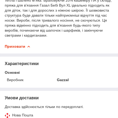
тепла і шалено м'яка. Враховуючи 20% кашеміру ПА у складі,
пряжа для в'язання Газал Бебі Вул ХL ідеально підходить як
для діток, так і для дорослих з ніжною шкірою. Її шовковиста
структура буде давати тільки найприємніші відчуття під час
носки. Вироби, після тривалого носіння, не скочуються. Ця
пряжа відмінно підходить для в'язання будь-якого типу
виробів, починаючи від шапочок і шарфиків, і закінчуючи
светрами і кардиганами.
Приховати
Характеристики
Основні
Виробник
Gazzal
Умови доставки
Доставка здійснюється тільки по передоплаті.
Нова Пошта