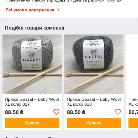
Повернення товару впродовж 14 днів за рахунок покупця
Всі умови повернення
Подібні товари компанії
Пряжа Gazzal – Baby Wool
Пряжа Gazzal – Baby Wool
Пряж
XL колір 817
XL колір 818
XL к
88,50
88,50
86,
₴
₴
Купити
Купити