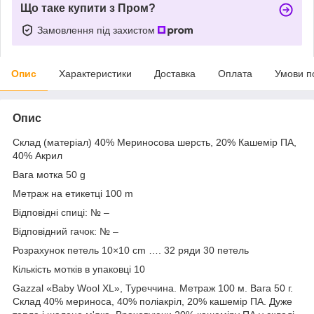
Що таке купити з Пром?
Замовлення під захистом
Опис
Характеристики
Доставка
Оплата
Умови п
Опис
Склад (матеріал) 40% Мериносова шерсть, 20% Кашемір ПА,
40% Акрил
Вага мотка 50 g
Метраж на етикетці 100 m
Відповідні спиці: № –
Відповідний гачок: № –
Розрахунок петель 10×10 cm …. 32 ряди 30 петель
Кількість мотків в упаковці 10
Gazzal «Baby Wool XL», Туреччина. Метраж 100 м. Вага 50 г.
Склад 40% мериноса, 40% поліакріл, 20% кашемір ПА. Дуже