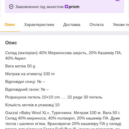
Замовлення під захистом
Опис
Характеристики
Доставка
Оплата
Умови п
Опис
Склад (матеріал) 40% Мериносова шерсть, 20% Кашемір ПА,
40% Акрил
Вага мотка 50 g
Метраж на етикетці 100 m
Відповідні спиці: № –
Відповідний гачок: № –
Розрахунок петель 10×10 cm …. 32 ряди 30 петель
Кількість мотків в упаковці 10
Gazzal «Baby Wool XL», Туреччина. Метраж 100 м. Вага 50 г.
Склад 40% мериноса, 40% поліакріл, 20% кашемір ПА. Дуже
тепла і шалено м'яка. Враховуючи 20% кашеміру ПА у складі,
пряжа для в'язання Газал Бебі Вул ХL ідеально підходить як