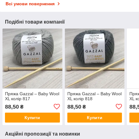
Всі умови повернення
Подібні товари компанії
Пряжа Gazzal – Baby Wool
Пряжа Gazzal – Baby Wool
Пряж
XL колір 817
XL колір 818
XL к
88,50
88,50
88,
₴
₴
Купити
Купити
Акційні пропозиції та новинки