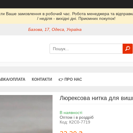
ати Ваше замовлення в робочий час. Робота менеджера та відправка 
/ неділя - вихідні дні. Приємних покупок!
Базова, 17, Одеса, Україна
АВКА/ОПЛАТА
КОНТАКТИ
👉 ПРО НАС
Люрексова нитка для виши
В наявності
Оптом і в роздріб
Код:
К2С0-7719