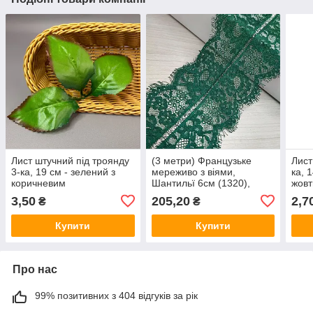
Лист штучний під троянду
(3 метри) Французьке
Лист
3-ка, 19 см - зелений з
мереживо з віями,
ка, 
коричневим
Шантильї 6см (1320),
жов
Колір - зелений темний
3,50
205,20
2,7
₴
₴
Купити
Купити
Про нас
99% позитивних з 404 відгуків за рік