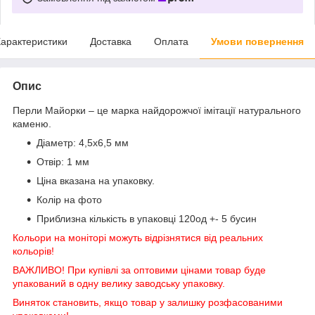
арактеристики
Доставка
Оплата
Умови повернення
Опис
Перли Майорки – це марка найдорожчої імітації натурального
каменю.
Діаметр: 4,5х6,5 мм
Отвір: 1 мм
Ціна вказана на упаковку.
Колір на фото
Приблизна кількість в упаковці 120од +- 5 бусин
Кольори на моніторі можуть відрізнятися від реальних
кольорів!
ВАЖЛИВО! При купівлі за оптовими цінами товар буде
упакований в одну велику заводську упаковку.
Виняток становить, якщо товар у залишку розфасованими