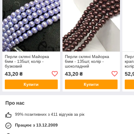
Перли скляні Майорка
Перли скляні Майорка
Перл
6мм - 135шт, колір -
6мм - 135шт, колір -
крап
бузковий
шоколадний
колі
43,20
43,20
52,
₴
₴
Купити
Купити
Про нас
99% позитивних з 411 відгуків за рік
Працює з 13.12.2009