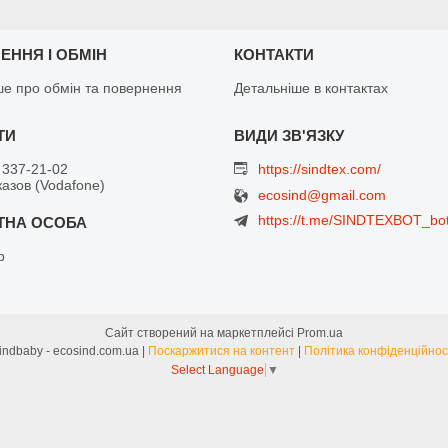
ЕННЯ І ОБМІН
КОНТАКТИ
ше про обмін та повернення
Детальніше в контактах
 337-21-02
https://sindtex.com/
азов (Vodafone)
ecosind@gmail.com
https://t.me/SINDTEXBOT_bo
р
Сайт створений на маркетплейсі
Prom.ua
Sindbaby - ecosind.com.ua |
Поскаржитися на контент
|
Політика конфіденційнос
Select Language
▼