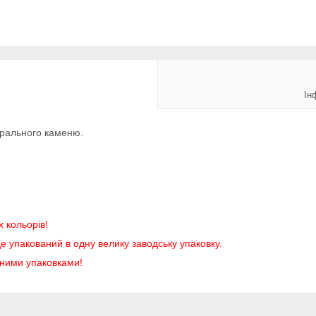
Ін
урального каменю.
х кольорів!
е упакований в одну велику заводську упаковку.
аними упаковками!