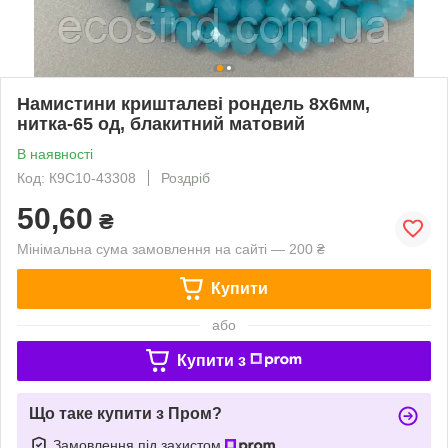
Намистини кришталеві рондель 8х6мм,
нитка-65 од, блакитний матовий
В наявності
Код: К9С10-43308
Роздріб
50,60
₴
Мінімальна сума замовлення на сайті — 200 ₴
Купити
або
Купити з
Що таке купити з Пром?
Замовлення під захистом