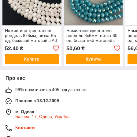
Намистини кришталеві
Намистини кришталеві
Нами
рондель 8х6мм, нитка-65
рондель 8х6мм, нитка-60
ронд
од, бежевий матовий з АВ
од, блакитний матовий з
од, 
покриттям
покриттям АВ
52,40
50,60
56,
₴
₴
Купити
Купити
Про нас
99% позитивних з 405 відгуків за рік
Працює з 13.12.2009
м. Одеса
Базова, 17, Одеса, Україна
Контакти