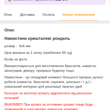
Опис
Доставка
Оплата
Умови повернення
Опис
Намистини кришталеві рондель
розмір - 8х6 мм
Ціна вказана за 1 нитку (приблизно 65 од)
Колір на фото
Використовуються для виготовлення браслетів, намиста,
аксесуарів, декору, прикраси будинку тощо.
Намистини - це складовий елемент більшості прикрас ручної
роботи (намиста, браслетів, сережок, шпильок і т. д.) і
унікальний матеріал для реалізації творчих ідей.
Кольори на моніторі можуть відрізнятися від реальних
кольорів!
ВАЖЛИВО! При купівлі за оптовими цінами товар буде
упакований в одну велику заводську упаковку.