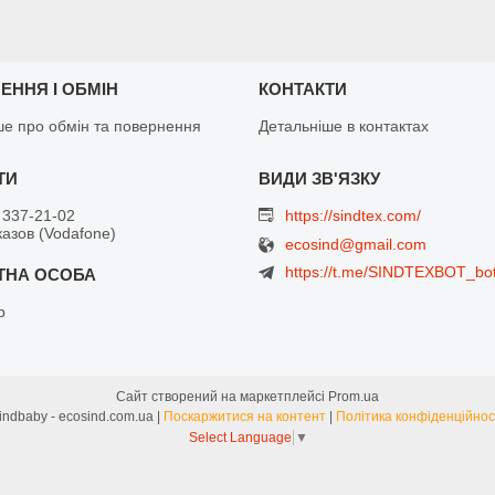
ЕННЯ І ОБМІН
КОНТАКТИ
ше про обмін та повернення
Детальніше в контактах
 337-21-02
https://sindtex.com/
азов (Vodafone)
ecosind@gmail.com
https://t.me/SINDTEXBOT_bo
р
Сайт створений на маркетплейсі
Prom.ua
Sindbaby - ecosind.com.ua |
Поскаржитися на контент
|
Політика конфіденційнос
Select Language
▼