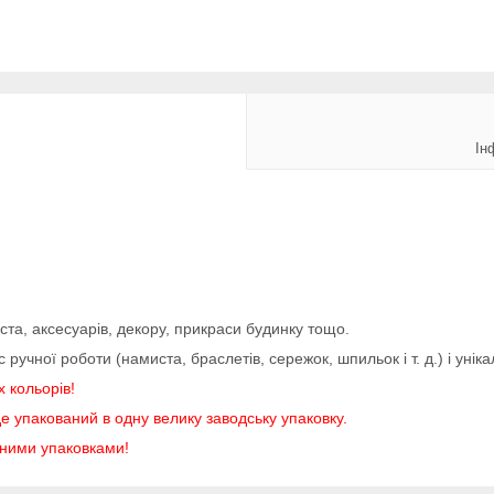
Ін
та, аксесуарів, декору, прикраси будинку тощо.
учної роботи (намиста, браслетів, сережок, шпильок і т. д.) і уніка
х кольорів!
е упакований в одну велику заводську упаковку.
аними упаковками!