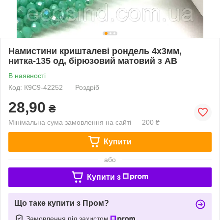
Намистини кришталеві рондель 4х3мм,
нитка-135 од, бірюзовий матовий з АВ
В наявності
Код: К9С9-42252
Роздріб
28,90
₴
Мінімальна сума замовлення на сайті — 200 ₴
Купити
або
Купити з
Що таке купити з Пром?
Замовлення під захистом