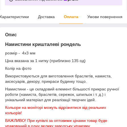
Характеристики
Доставка
Оплата
Умови повернення
Опис
Намистини кришталеві рондель
розмір - 4х3 мм
Ціна вказана за 1 нитку (приблизно 135 од)
Колір на фото
Використовуються для виготовлення браслетів, намиста,
аксесуарів, декору, прикраси будинку тощо.
Намистини - це складовий елемент більшості прикрас ручної
роботи (намиста, браслетів, сережок, шпильок і т. д.) і
унікальний матеріал для реалізації творчих ідей.
Кольори на моніторі можуть відрізнятися від реальних
кольорів!
ВАЖЛИВО! При купівлі за оптовими цінами товар буде
упакований в одну велику заводську упаковку.