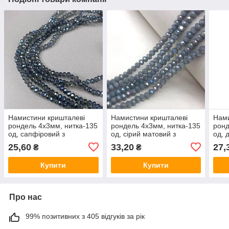
Намистини кришталеві
Намистини кришталеві
Нами
рондель 4х3мм, нитка-135
рондель 4х3мм, нитка-135
ронд
од, сапфіровий з
од, сірий матовий з
од, 
покриттям АВ
покриттям АВ
покр
25,60
33,20
27,
₴
₴
Купити
Купити
Про нас
99% позитивних з 405 відгуків за рік